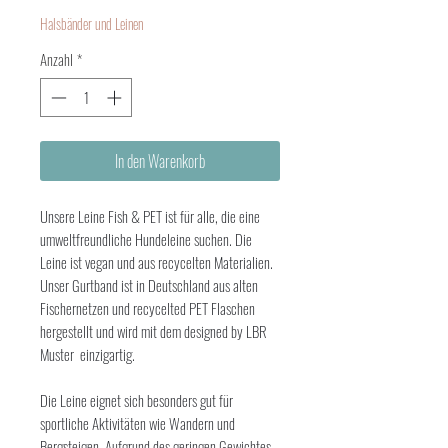
Halsbänder und Leinen
Anzahl
*
In den Warenkorb
Unsere Leine Fish & PET ist für alle, die eine
umweltfreundliche Hundeleine suchen. Die
Leine ist vegan und aus recycelten Materialien.
Unser Gurtband ist in Deutschland aus alten
Fischernetzen und recycelted PET Flaschen
hergestellt und wird mit dem designed by LBR
Muster einzigartig.
Die Leine eignet sich besonders gut für
sportliche Aktivitäten wie Wandern und
Bergsteigen. Aufgrund des geringen Gewichtes