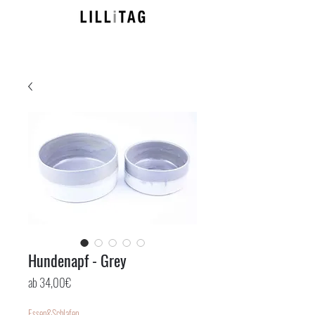
Hundenapf - Grey
Sale-
ab
34,00€
Preis
Essen&Schlafen