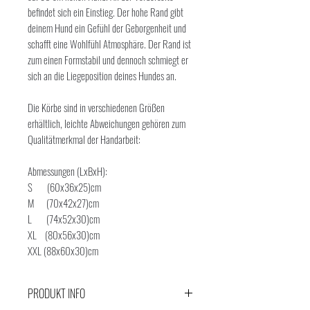
befindet sich ein Einstieg. Der hohe Rand gibt
deinem Hund ein Gefühl der Geborgenheit und
schafft eine Wohlfühl Atmosphäre. Der Rand ist
zum einen Formstabil und dennoch schmiegt er
sich an die Liegeposition deines Hundes an.
Die Körbe sind in verschiedenen Größen
erhältlich, leichte Abweichungen gehören zum
Qualitätmerkmal der Handarbeit:
Abmessungen (LxBxH):
S (60x36x25)cm
M (70x42x27)cm
L (74x52x30)cm
XL (80x56x30)cm
XXL (88x60x30)cm
PRODUKT INFO