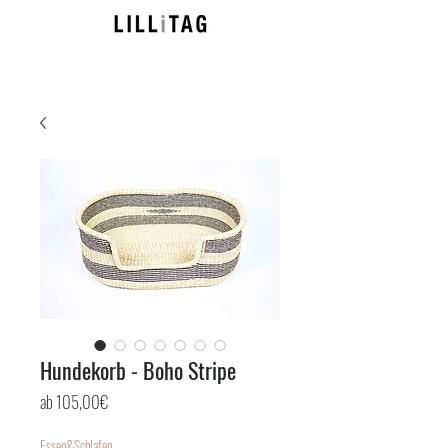
Hundekorb - Boho Stripe
Sale-
ab
105,00€
Preis
Essen&Schlafen