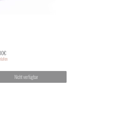
Sale-
00€
Preis
lafen
Nicht verfügbar