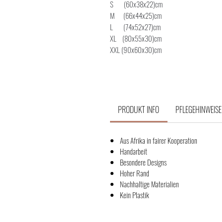
S (60x38x22)cm
M (66x44x25)cm
L (74x52x27)cm
XL (80x55x30)cm
XXL (90x60x30)cm
PRODUKT INFO
PFLEGEHINWEISE
Aus Afrika in fairer Kooperation
Handarbeit
Besondere Designs
Hoher Rand
Nachhaltige Materialien
Kein Plastik